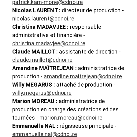
patrick.kam-mone@cdnoi.re
Nicolas LAURENT :
directeur de production -
nicolas.laurent@cdnoi.re
Christina MADAVJEE :
responsable
administrative et financière -
christina.madavjee@cdnoi.re
Claude MAILLOT :
assistante de direction -
claude.maillot@cdnoi.re
Amandine MAÎTREJEAN :
administratrice de
production -
amandine.maitrejean@cdnoi.re
Willy MEGARUS :
attaché de production -
willy.megarus@cdnoi.re
Marion MOREAU :
administratrice de
production en charge des créations et des
tournées -
marion.moreau@cdnoi.re
Emmanuelle NAL :
régisseuse principale -
emmanuelle.nal@cdnoi.re