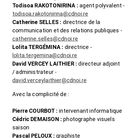
Todisoa RAKOTONIRINA :
agent polyvalent -
todisoa.rakotonirina@cdnoi.re
Catherine SELLES :
directrice de la
communication et des relations publiques -
catherine.selles@cdnoi.re
Lolita TERGÉMINA :
directrice -
lolita.tergemina@cdnoi.re
David VERCEY LAITHIER :
directeur adjoint
/ administrateur -
david.verceylaithier@cdnoi.re
Avec la complicité de :
Pierre COURBOT :
intervenant informatique
Cédric DEMAISON :
photographe
visuels
saison
Pascal PELOUX :
graphiste