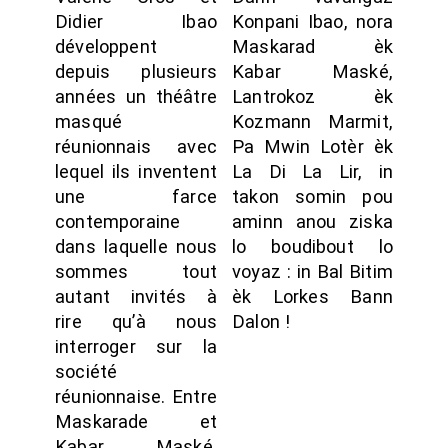
Didier Ibao
Konpani Ibao, nora
développent
Maskarad èk
depuis plusieurs
Kabar Maské,
années un théâtre
Lantrokoz èk
masqué
Kozmann Marmit,
réunionnais avec
Pa Mwin Lotèr èk
lequel ils inventent
La Di La Lir, in
une farce
takon somin pou
contemporaine
aminn anou ziska
dans laquelle nous
lo boudibout lo
sommes tout
voyaz : in Bal Bitim
autant invités à
èk Lorkes Bann
rire qu’à nous
Dalon !
interroger sur la
société
réunionnaise. Entre
Maskarade et
Kabar Maské,