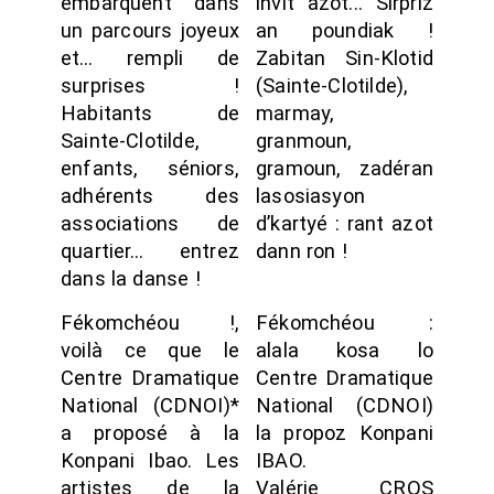
embarquent dans
invit azot... Sirpriz
un parcours joyeux
an poundiak !
et… rempli de
Zabitan Sin-Klotid
surprises !
(Sainte-Clotilde),
Habitants de
marmay,
Sainte-Clotilde,
granmoun,
enfants, séniors,
gramoun, zadéran
adhérents des
lasosiasyon
associations de
d’kartyé : rant azot
quartier… entrez
dann ron !
dans la danse !
Fékomchéou !,
Fékomchéou :
voilà ce que le
alala kosa lo
Centre Dramatique
Centre Dramatique
National (CDNOI)*
National (CDNOI)
a proposé à la
la propoz Konpani
Konpani Ibao. Les
IBAO.
artistes de la
Valérie CROS