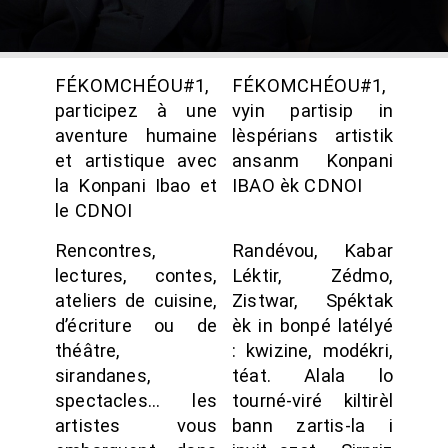
FÉKOMCHÉOU#1,
FÉKOMCHÉOU#1,
participez à une
vyin partisip in
aventure humaine
lèspérians artistik
et artistique avec
ansanm Konpani
la Konpani Ibao et
IBAO èk CDNOI
le CDNOI
Rencontres,
Randévou, Kabar
lectures, contes,
Léktir, Zédmo,
ateliers de cuisine,
Zistwar, Spéktak
d’écriture ou de
èk in bonpé latélyé
théâtre,
: kwizine, modékri,
sirandanes,
téat. Alala lo
spectacles… les
tourné-viré kiltirèl
artistes vous
bann zartis-la i