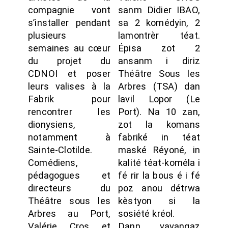
compagnie vont
sanm Didier IBAO,
s’installer pendant
sa 2 komédyin, 2
plusieurs
lamontrèr téat.
semaines au cœur
Épisa zot 2
du projet du
ansanm i diriz
CDNOI et poser
Théâtre Sous les
leurs valises à la
Arbres (TSA) dan
Fabrik pour
lavil Lopor (Le
rencontrer les
Port). Na 10 zan,
dionysiens,
zot la komans
notamment à
fabriké in téat
Sainte-Clotilde.
maské Réyoné, in
Comédiens,
kalité téat-koméla i
pédagogues et
fé rir la bous é i fé
directeurs du
poz anou détrwa
Théâtre sous les
kèstyon si la
Arbres au Port,
sosiété kréol.
Valérie Cros et
Dann vavangaz