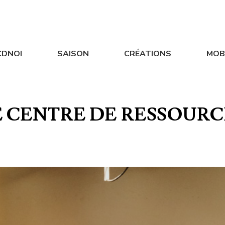
CDNOI
SAISON
CRÉATIONS
MOB
DITIONS CPI
INFOS BILLETTERIE
VIDÉO
E CENTRE DE RESSOURC
LES OFFRES D'EMPLOI